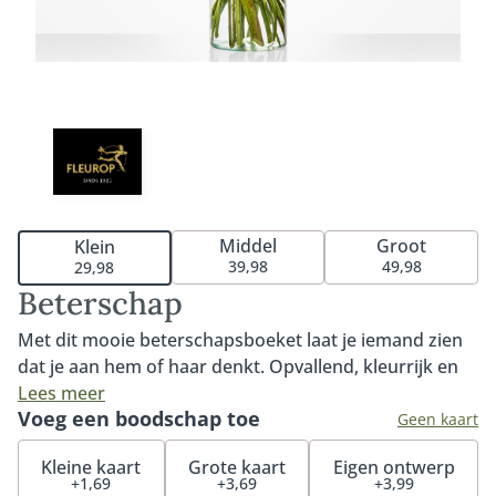
Middel
Groot
Klein
39,98
49,98
29,98
Beterschap
Met dit mooie beterschapsboeket laat je iemand zien
dat je aan hem of haar denkt. Opvallend, kleurrijk en
een echte opkikker voor iemand die het goed kan
Lees meer
Voeg een boodschap toe
gebruiken. Het boeket bevat een prachtige roos,
Geen kaart
mooie gerbera en de opvallende Heliconia. Ons
Kleine kaart
Grote kaart
Eigen ontwerp
Beterschap boeket is voor niets één van onze
+1,69
+3,69
+3,99