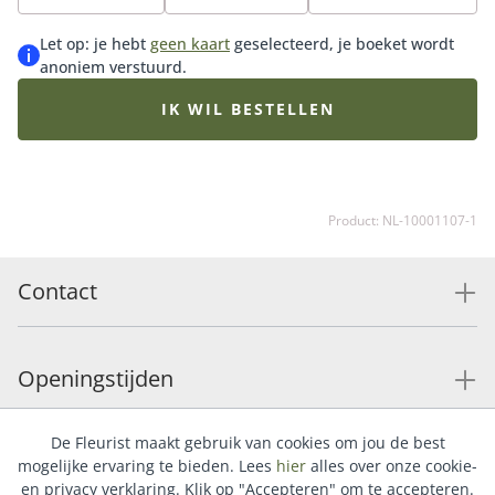
bestsellers en perfect om iemand een hart onder de
riem te steken. Tip: bestel een bijpassende vaas of ga
Let op: je hebt
geen kaart
geselecteerd, je boeket wordt
voor onze luxueuze bonbons of heerlijke chocolade.
anoniem verstuurd.
IK WIL BESTELLEN
Product: NL-10001107-1
Contact
Openingstijden
De Fleurist maakt gebruik van cookies om jou de best
Service
mogelijke ervaring te bieden. Lees
hier
alles over onze cookie-
en privacy verklaring. Klik op "Accepteren" om te accepteren.