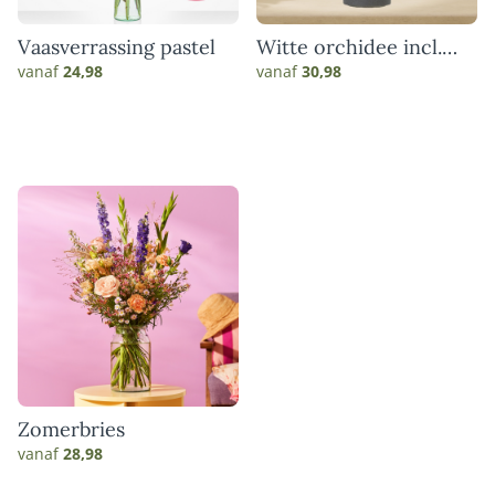
Vaasverrassing pastel
Witte orchidee incl.
pot
vanaf
24,98
vanaf
30,98
Zomerbries
vanaf
28,98