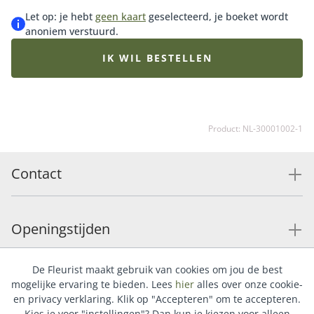
Let op: je hebt
geen kaart
geselecteerd, je boeket wordt
anoniem verstuurd.
IK WIL BESTELLEN
Product: NL-30001002-1
Contact
Openingstijden
De Fleurist maakt gebruik van cookies om jou de best
Service
mogelijke ervaring te bieden. Lees
hier
alles over onze cookie-
en privacy verklaring. Klik op "Accepteren" om te accepteren.
Kies je voor "instellingen"? Dan kun je kiezen voor alleen