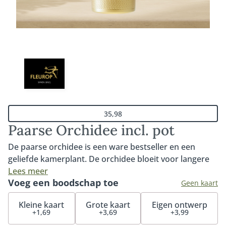
35,98
Paarse Orchidee incl. pot
De paarse orchidee is een ware bestseller en een
geliefde kamerplant. De orchidee bloeit voor langere
tijd en gaat, met de juiste verzorging en een dosis
Lees meer
Voeg een boodschap toe
liefde, jarenlang mee. Inclusief pot (deze kan afwijken
Geen kaart
van de getoonde pot op de foto).
Kleine kaart
Grote kaart
Eigen ontwerp
+1,69
+3,69
+3,99